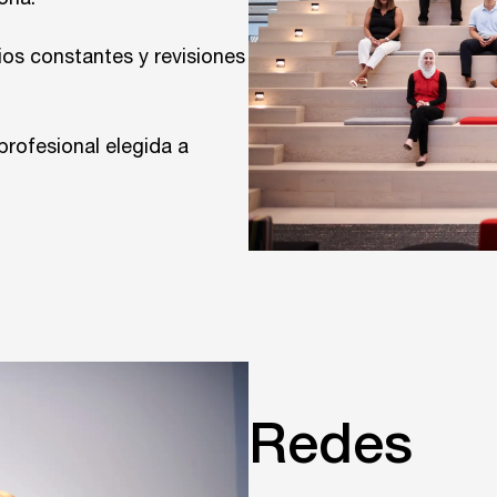
ría.
ios constantes y revisiones
rofesional elegida a
Redes